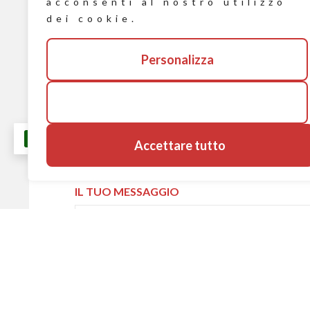
acconsenti al nostro utilizzo
dei cookie.
CONTATTACI
IL TUO NOME
IL TUO CO
Personalizza
Rifiuta tutto
IL TUO TELEFONO
LA TUA EMA
IT
Accettare tutto
IL TUO MESSAGGIO