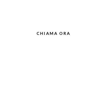
sogno di maggiori inform
CHIAMA ORA