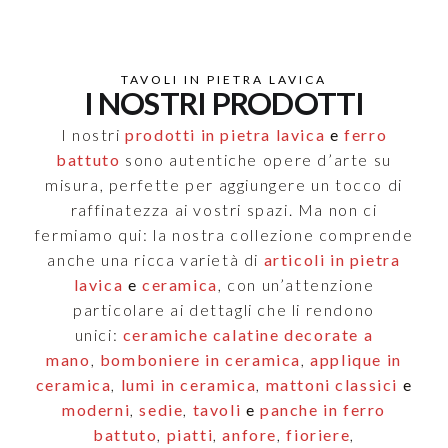
TAVOLI IN PIETRA LAVICA
I NOSTRI PRODOTTI
I nostri
prodotti in pietra lavica
e
ferro
battuto
sono autentiche opere d’arte su
misura, perfette per aggiungere un tocco di
raffinatezza ai vostri spazi. Ma non ci
fermiamo qui: la nostra collezione comprende
anche una ricca varietà di
articoli in pietra
lavica
e
ceramica
, con un’attenzione
particolare ai dettagli che li rendono
unici:
ceramiche calatine decorate a
mano
,
bomboniere in ceramica
,
applique in
ceramica
,
lumi in ceramica
,
mattoni classici
e
moderni
,
sedie
,
tavoli
e
panche in ferro
battuto
,
piatti
,
anfore
,
fioriere
,